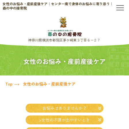
女性のお悩み・産前産後ケア｜センター南で身体のお悩みに寄り添う｜
森の中の接骨院
TOP
当院について
神奈川県横浜市都筑区茅ケ崎東３丁目６−２７
初めての方へ
女性のお悩み・産前産後ケア
お問い合わせ
Top
女性のお悩み・産前産後ケア
メニュー・料金表
交通事故治療
お悩みは
ありませんか？
>女性の
不調が
出やすい
とき
頭痛