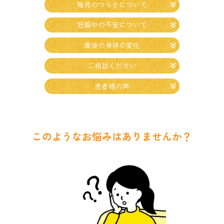
毎月の
つらさに
ついて
腰痛・ぎっくり腰
妊娠中の
不安に
ついて
首の痛み・首こり
産後の
身体の
変化
ご相談ください
肩の痛み・肩こり
患者様の
声
脚・膝・足首の悩み
自律神経の乱れ
このようなお悩みはありませんか？
繰り返す痛みの改善
女性のお悩み・産前産後ケア
患者様の声