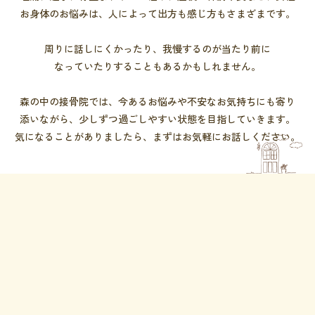
お身体の
お悩みは、
人に
よって
出方も
感じ方もさまざまです。
周りに
話しにくかったり、
我慢するのが
当たり前に
なっていたりする
こともあるかもしれません。
森の
中の
接骨院では、
今ある
お悩みや
不安な
お気持ちにも
寄り
添いながら、
少し
ずつ
過ごしや
すい
状態を
目指していきます。
気に
なることがありましたら、
まずは
お気軽に
お話しください。