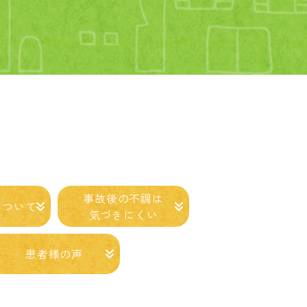
事故後の
不調は
に
ついて
気づきに
くい
患者様の
声