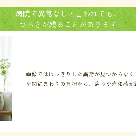
病院で
異常なしと
言われても、
つらさが
残る
ことがあります
画像でははっきりした異常が見つからなく
や関節まわりの負担から、痛みや違和感が