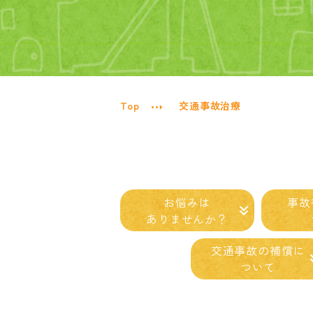
Top
交通事故治療
お悩みは
事故
ありませんか？
交通事故の
補償に
ついて