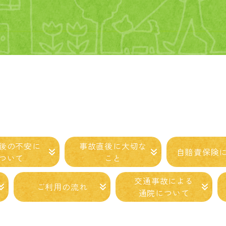
後の
不安に
事故直後に
大切な
自賠責保険
ついて
こと
交通事故に
よる
ご利用の
流れ
通院に
ついて